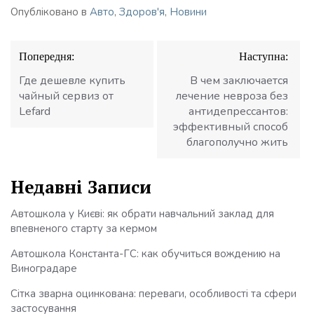
Опубліковано в
Авто
,
Здоров'я
,
Новини
Навігація
Попередня:
Наступна:
записів
Где дешевле купить
В чем заключается
чайный сервиз от
лечение невроза без
Lefard
антидепрессантов:
эффективный способ
благополучно жить
Недавні Записи
Автошкола у Києві: як обрати навчальний заклад для
впевненого старту за кермом
Автошкола Константа-ГС: как обучиться вождению на
Виноградаре
Сітка зварна оцинкована: переваги, особливості та сфери
застосування