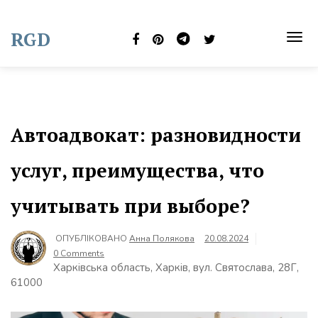
Skip
to
RGD
content
TOG
NAVI
Автоадвокат: разновидности
услуг, преимущества, что
учитывать при выборе?
ОПУБЛІКОВАНО
Анна Полякова
20.08.2024
0 Comments
Харківська область, Харків, вул. Святослава, 28Г,
61000