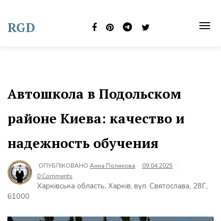
Skip
to
RGD
content
TOG
NAVI
Автошкола в Подольском
районе Киева: качество и
надежность обучения
ОПУБЛІКОВАНО
Анна Полякова
09.04.2025
0 Comments
Харківська область, Харків, вул. Святослава, 28Г,
61000