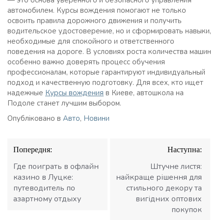
— это основа уверенного и безопасного управления
автомобилем. Курсы вождения помогают не только
освоить правила дорожного движения и получить
водительское удостоверение, но и сформировать навыки,
необходимые для спокойного и ответственного
поведения на дороге. В условиях роста количества машин
особенно важно доверять процесс обучения
профессионалам, которые гарантируют индивидуальный
подход и качественную подготовку. Для всех, кто ищет
надежные
Курсы вождения
в Киеве, автошкола на
Подоле станет лучшим выбором.
Опубліковано в
Авто
,
Новини
Навігація
Попередня:
Наступна:
записів
Где поиграть в офлайн
Штучне листя:
казино в Луцке:
найкраще рішення для
путеводитель по
стильного декору та
азартному отдыху
вигідних оптових
покупок