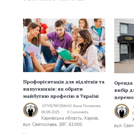
Профорієнтація для підлітків та
Оренда 
випускників: як обрати
вибір д
майбутню професію в Україні
церемо
ОПУБЛІКОВАНО
Анна Полякова
09.09.2025
0 Comments
Харківська область, Харків,
вул. Святослава, 28Г, 61000
вул. Свят