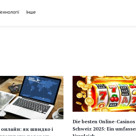
ехнології
Інше
Die besten Online-Casinos 
Schweiz 2025: Ein umfass
онлайн: як швидко і
Vergleich