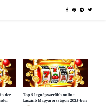
in der
Top 5 legnépszerűbb online
ender
kaszinó Magyarországon 2025-ben