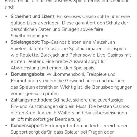
Faktoren ab, die für ein positives Spielerlebnis entscheidend
sind:
Sicherheit und Lizenz:
Ein seriöses Casino sollte über eine
gültige Lizenz verfügen. Diese garantiert den Schutz der
persönlichen Daten und Einlagen sowie faire
Spielbedingungen.
Spielangebot:
Top-Casinos bieten eine Vielzahl an
Spielen, darunter klassische Spielautomaten, Tischspiele
wie Roulette, Blackjack und Poker sowie Live-Casinos mit
echten Dealern. Eine breite Auswahl sorgt für
Abwechslung und erhöht den Spielspaß.
Bonusangebote:
Willkommensboni, Freispiele und
Promotionen steigern die Gewinnchancen und machen
das Spielen attraktiver. Wichtig ist, die Bonusbedingungen
vorher genau zu prüfen.
Zahlungsmethoden:
Schnelle, sichere und zuverlässige
Ein- und Auszahlungen sind ein Muss. Die besten Casinos
bieten Kreditkarten, E-Wallets und Banküberweisungen
an, oft mit sofortiger Bearbeitung.
Kundensupport:
Ein kompetenter und leicht erreichbarer
Support sorgt dafür, dass Spieler bei Fragen oder