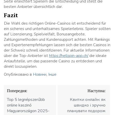
Seite erleichtert Spielern die Entscheidung und stellt die
besten Anbieter übersichtlich dar.
Fazit
Die Wahl des richtigen Online-Casinos ist entscheidend für
ein sicheres und unterhaltsames Spielerlebnis. Spieler sollten
auf Lizenzierung, Spielvielfalt, Bonusangebote,
Zahlungsmethoden und Kundensupport achten. Mit Rankings
und Expertenempfehlungen lassen sich die besten Casinos in
der Schweiz schnell identifizieren. Für aktuelle Informationen
über die Top-Anbieter ist
https://hellspin-app.ch/
die ideale
Anlaufstelle, um das passende Casino zu entdecken und
direkt loszuspielen.
Опубліковано в
Новини
,
Інше
Навігація
Попередня:
Наступна:
записів
Top 5 legnépszerűbb
Квитки онлайн: як
online kaszinó
швидко і зручно
Magyarországon 2025-
планувати подорож