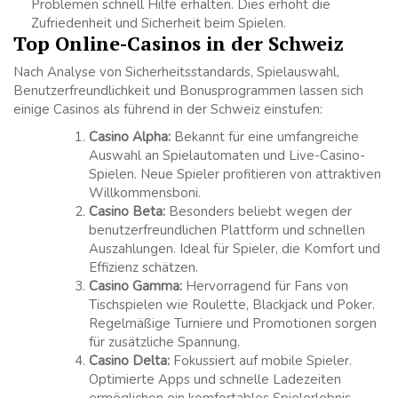
Problemen schnell Hilfe erhalten. Dies erhöht die
Zufriedenheit und Sicherheit beim Spielen.
Top Online-Casinos in der Schweiz
Nach Analyse von Sicherheitsstandards, Spielauswahl,
Benutzerfreundlichkeit und Bonusprogrammen lassen sich
einige Casinos als führend in der Schweiz einstufen:
Casino Alpha:
Bekannt für eine umfangreiche
Auswahl an Spielautomaten und Live-Casino-
Spielen. Neue Spieler profitieren von attraktiven
Willkommensboni.
Casino Beta:
Besonders beliebt wegen der
benutzerfreundlichen Plattform und schnellen
Auszahlungen. Ideal für Spieler, die Komfort und
Effizienz schätzen.
Casino Gamma:
Hervorragend für Fans von
Tischspielen wie Roulette, Blackjack und Poker.
Regelmäßige Turniere und Promotionen sorgen
für zusätzliche Spannung.
Casino Delta:
Fokussiert auf mobile Spieler.
Optimierte Apps und schnelle Ladezeiten