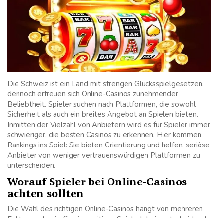
Die Schweiz ist ein Land mit strengen Glücksspielgesetzen,
dennoch erfreuen sich Online-Casinos zunehmender
Beliebtheit. Spieler suchen nach Plattformen, die sowohl
Sicherheit als auch ein breites Angebot an Spielen bieten.
Inmitten der Vielzahl von Anbietern wird es für Spieler immer
schwieriger, die besten Casinos zu erkennen. Hier kommen
Rankings ins Spiel: Sie bieten Orientierung und helfen, seriöse
Anbieter von weniger vertrauenswürdigen Plattformen zu
unterscheiden.
Worauf Spieler bei Online-Casinos
achten sollten
Die Wahl des richtigen Online-Casinos hängt von mehreren